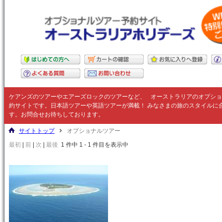
ケアンズのツアーやエアーズロックのツアーなど、
オーストラリア
のオプショ
約サイトです。日本語ツアーや英語ツアーが満載！ みなさまの旅のスタイルに
す。お問合せお待ちしております。
サイトトップ
オプショナルツアー
最初
|
前
|
次
|
最後
1 件中 1 - 1 件目を表示中