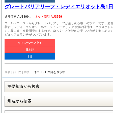
グレートバリアリーフ・レディエリオット島1
通常価格 AU$
899
→
ネット割引 AU$
759
ゴールドコーストからグレートバリアリーフが楽しめる唯一のツアーです。遊覧
着するレディ・エリオット島で、シュノーケリングや魚の餌付け、グラスボト
す。島に５～６時間滞在するので、ゆっくりと神秘的な美しい自然を楽しめま
ビュッフェランチがついています。
キャンペーン中！
日本語
1日
最初
|
前
|
次
|
最後
1 件中 1 - 1 件目を表示中