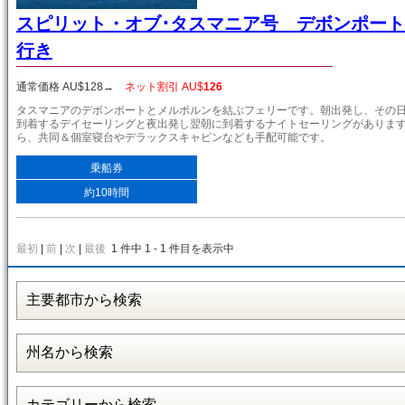
スピリット・オブ･タスマニア号 デボンポー
行き
通常価格 AU$
128
→
ネット割引 AU$
126
タスマニアのデボンポートとメルボルンを結ぶフェリーです。朝出発し、その
到着するデイセーリングと夜出発し翌朝に到着するナイトセーリングがありま
ら、共同＆個室寝台やデラックスキャビンなども手配可能です。
乗船券
約10時間
最初
|
前
|
次
|
最後
1 件中 1 - 1 件目を表示中