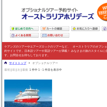
ケアンズのツアーやエアーズロックのツアーなど、
オーストラリア
のオプショ
約サイトです。日本語ツアーや英語ツアーが満載！ みなさまの旅のスタイルに
す。お問合せお待ちしております。
サイトトップ
オプショナルツアー
最初
|
前
|
次
|
最後
1 件中 1 - 1 件目を表示中